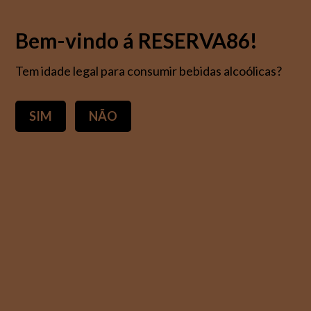
Bem-vindo á RESERVA86!
Tem idade legal para consumir bebidas alcoólicas?
LISBOA
SIM
NÃO
LISBOA
VINHO BRANCO
LISBOA
Ordenar por
Relevância
VINHO BRANCO
PENÍNSULA DE SETÚBAL
(1)
AÇORES
(4)
ALGARVE
(4)