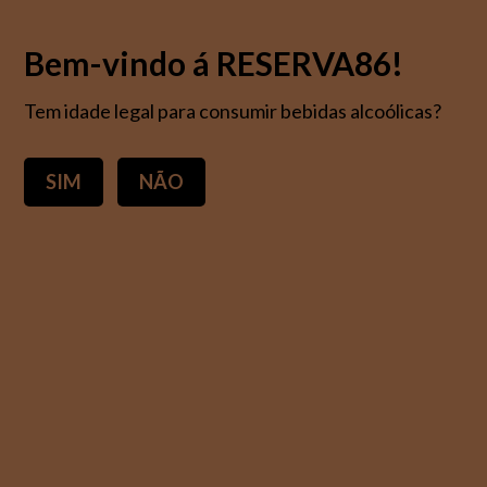
Bem-vindo á RESERVA86!
Tem idade legal para consumir bebidas alcoólicas?
Todas as marcas
SIM
NÃO
Todas
as
marcas