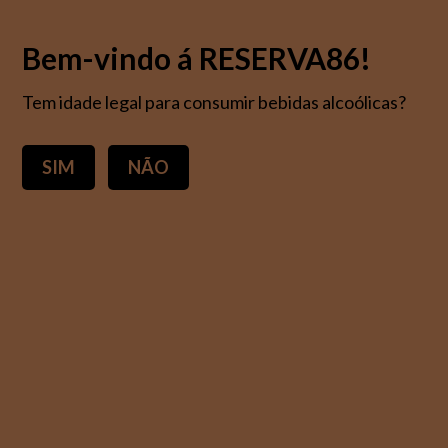
Bem-vindo á RESERVA86!
Tem idade legal para consumir bebidas alcoólicas?
SIM
NÃO
Quinta do Sampayo -
Colheita Branco 2023
9,45 €
IVA incluído.
Duas das mais características castas da região – Arinto e
Fernão Pires – permitiram a produção deste vinho de cor
palha aberta com laivo esverdeado, complexidade aromática