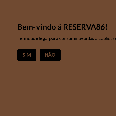
RESERVA86
PR
Bem-vindo á RESERVA86!
POLÍTICA DE PRIV
LIVRO DE RECLAM
ACESSÓRIOS
VINHO TINTO
VINHO BRANCO
Tem idade legal para consumir bebidas alcoólicas
SIM
NÃO