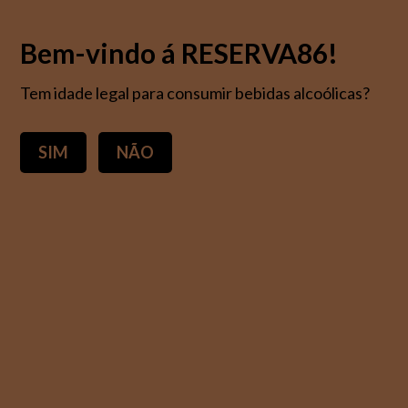
Bem-vindo á RESERVA86!
Tem idade legal para consumir bebidas alcoólicas?
Contacto
SIM
NÃO
Caso pretenda entrar contacto connosco, preencha o formulário.
Teremos todo o gosto em ajudá-lo.
E-mail
loja@reserva86.pt